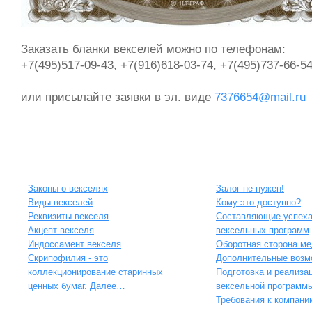
Заказать бланки векселей можно по телeфонам:
+7(495)517-09-43, +7(916)618-03-74, +7(495)737-66-5
или присылайте заявки в эл. виде
7376654@mail.ru
Информация о векселях
Чем хорош вексель?
Законы о векселях
Залог не нужен!
Виды векселей
Кому это доступно?
Реквизиты векселя
Составляющие успех
Акцепт векселя
вексельных программ
Индоссамент векселя
Оборотная сторона м
Скрипофилия - это
Дополнительные возм
коллекционирование старинных
Подготовка и реализа
ценных бумаг. Далее…
вексельной программ
Требования к компани