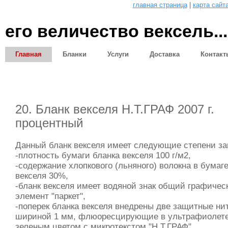
главная страница
|
карта сайт
его величество вексель...
Главная
Бланки
Услуги
Доставка
Контакт
Статьи
20. Бланк векселя Н.Т.ГРАФ 2007 г.
процентный
Данный бланк векселя имеет следующие степени з
-плотность бумаги бланка векселя 100 г/м2,
-содержание хлопкового (льняного) волокна в бумаг
векселя 30%,
-бланк векселя имеет водяной знак общий графичес
элемент "паркет",
-поперек бланка векселя внедрены две защитные нит
шириной 1 мм, флюоресцирующие в ультрафиолете
зеленым цветом с микротекстом "Н.Т.ГРАФ",