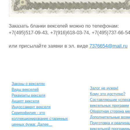
Заказать бланки векселей можно по телeфонам:
+7(495)517-09-43, +7(916)618-03-74, +7(495)737-66-5
или присылайте заявки в эл. виде
7376654@mail.ru
Информация о векселях
Чем хорош вексель?
Законы о векселях
Залог не нужен!
Виды векселей
Кому это доступно?
Реквизиты векселя
Составляющие успех
Акцепт векселя
вексельных программ
Индоссамент векселя
Оборотная сторона м
Скрипофилия - это
Дополнительные возм
коллекционирование старинных
Подготовка и реализа
ценных бумаг. Далее…
вексельной программ