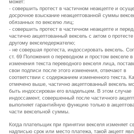
может:
- совершить протест в частичном неакцепте и осущ
досрочное взыскание неакцептованной суммы вексе
обязанных по векселю лиц;
- совершить протест в частичном неакцепте и перед
частично акцептованный вексель с актом о протесте
другому векселедержателю;
- не совершая протеста, индоссировать вексель. Со
ст. 69 Положения о переводном и простом векселе в
изменения текста переводного векселя лица, поста
свои подписи после этого изменения, отвечают в
соответствии с содержанием измененного текста. Ка
отмечено выше, частично акцептованный вексель м
быть индоссирован его владельцем. В этом случае
индоссамент, совершенный после частичного акцепт
выполняет гарантийную функцию только в акцептов
части вексельной суммы.
Когда плательщик при принятии векселя изменяет с
надписью срок или место платежа, такой акцепт явл