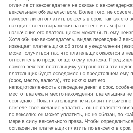
отличие от векселедателя не связан с векселедерж
вексельным обязательством. Более того, не совсем 
намерен ли он оплатить вексель в срок, так как его в
находит своего выражения на векселе и сам факт
назначения его плательщиком может быть ему неизв
Хотя обычно векселедатель, выдав переводный векс
извещает плательщика об этом в уведомлении (авиз
может случиться так, что плательщик окажется в не
относительно предстоящего ему платежа. Предъяв
самого векселя плательщику устраняются эти недос
плательщик будет осведомлен о предстоящем ему 
(срок, место, валюта), что исключает его
неподготовленность к передаче денег в срок, особен
место платежа и место нахождения плательщика не
совпадают. Пока плательщик не изъявит письменно 
векселе свое желание уплатить, он не является обя
по векселю: он может уплатить, но не обязан, по кр
мере в силу вексельного права. Чтобы определиться
согласен ли плательщик платить по векселю в срок,