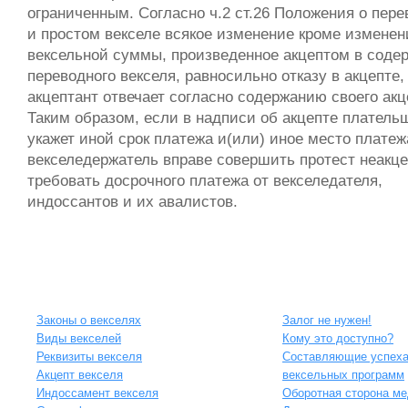
ограниченным. Согласно ч.2 ст.26 Положения о пер
и простом векселе всякое изменение кроме изменен
вексельной суммы, произведенное акцептом в соде
переводного векселя, равносильно отказу в акцепте,
акцептант отвечает согласно содержанию своего акц
Таким образом, если в надписи об акцепте платель
укажет иной срок платежа и(или) иное место платеж
векселедержатель вправе совершить протест неакце
требовать досрочного платежа от векселедателя,
индоссантов и их авалистов.
Информация о векселях
Чем хорош вексель?
Законы о векселях
Залог не нужен!
Виды векселей
Кому это доступно?
Реквизиты векселя
Составляющие успех
Акцепт векселя
вексельных программ
Индоссамент векселя
Оборотная сторона м